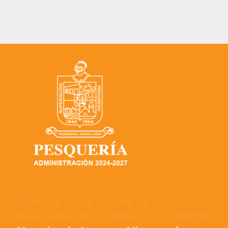
Morelos #100, Centro de
Pesquería, N.L., México C.P. 66650