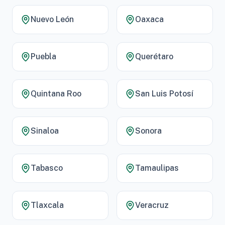
Nuevo León
Oaxaca
Puebla
Querétaro
Quintana Roo
San Luis Potosí
Sinaloa
Sonora
Tabasco
Tamaulipas
Tlaxcala
Veracruz