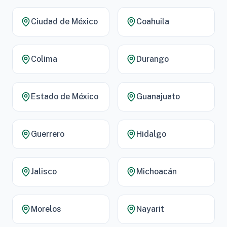
Ciudad de México
Coahuila
Colima
Durango
Estado de México
Guanajuato
Guerrero
Hidalgo
Jalisco
Michoacán
Morelos
Nayarit