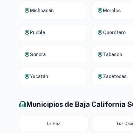
Michoacán
Morelos
Puebla
Querétaro
Sonora
Tabasco
Yucatán
Zacatecas
Municipios de Baja California S
La Paz
Los Cab