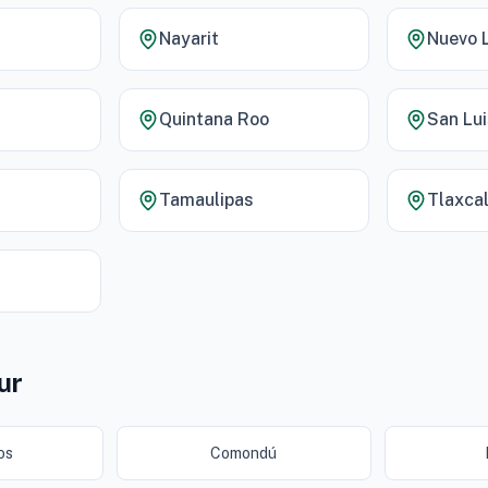
Nayarit
Nuevo 
Quintana Roo
San Lui
Tamaulipas
Tlaxca
ur
os
Comondú