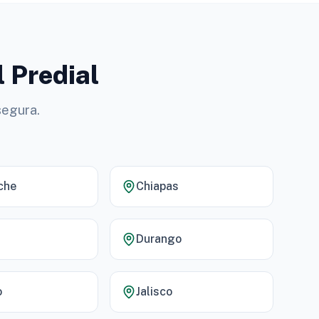
l Predial
segura.
che
Chiapas
Durango
o
Jalisco