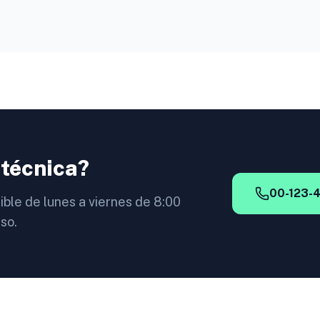
 técnica?
00-123-
ible de lunes a viernes de 8:00
so.