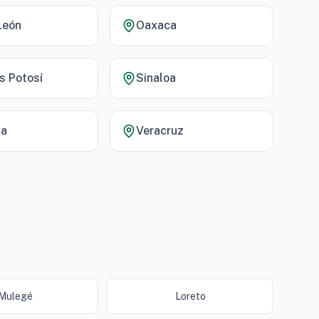
León
Oaxaca
s Potosí
Sinaloa
la
Veracruz
Mulegé
Loreto