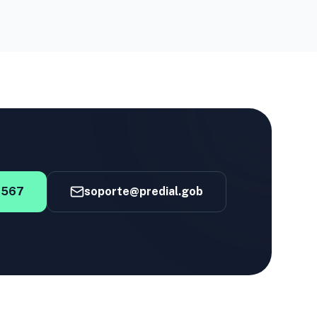
4567
soporte@predial.gob