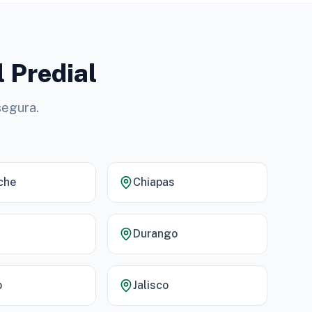
l Predial
segura.
che
Chiapas
Durango
o
Jalisco