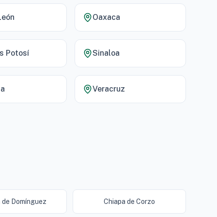
León
Oaxaca
s Potosí
Sinaloa
la
Veracruz
 de Domínguez
Chiapa de Corzo