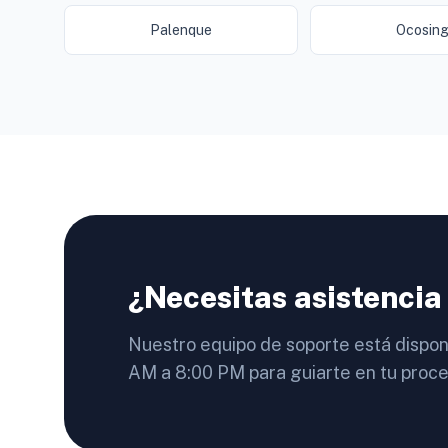
Palenque
Ocosin
¿Necesitas asistencia
Nuestro equipo de soporte está dispon
AM a 8:00 PM para guiarte en tu proce