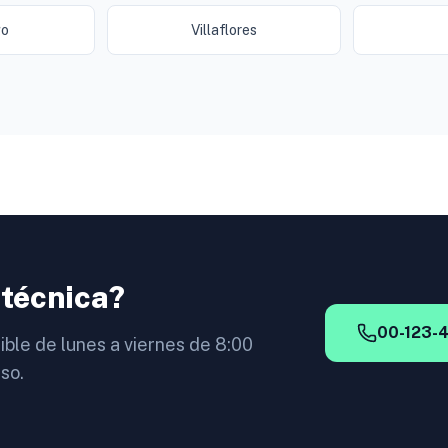
go
Villaflores
 técnica?
00-123-
ible de lunes a viernes de 8:00
so.