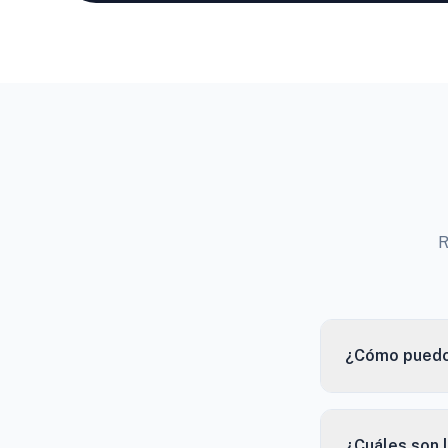
R
¿Cómo puedo 
¿Cuáles son 