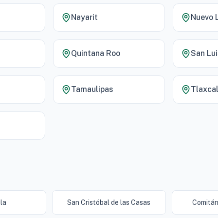
Nayarit
Nuevo 
Quintana Roo
San Lui
Tamaulipas
Tlaxca
la
San Cristóbal de las Casas
Comitán