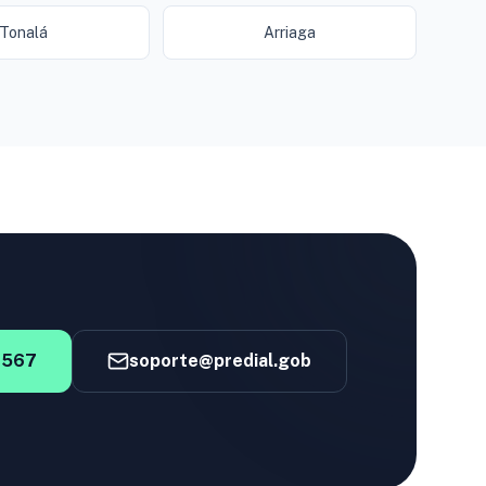
Tonalá
Arriaga
4567
soporte@predial.gob