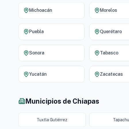
Michoacán
Morelos
Puebla
Querétaro
Sonora
Tabasco
Yucatán
Zacatecas
Municipios de Chiapas
Tuxtla Gutiérrez
Tapachu