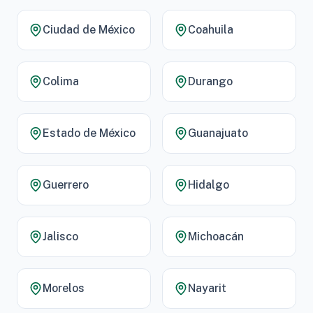
Ciudad de México
Coahuila
Colima
Durango
Estado de México
Guanajuato
Guerrero
Hidalgo
Jalisco
Michoacán
Morelos
Nayarit