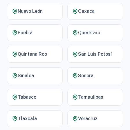
Nuevo León
Oaxaca
Puebla
Querétaro
Quintana Roo
San Luis Potosí
Sinaloa
Sonora
Tabasco
Tamaulipas
Tlaxcala
Veracruz