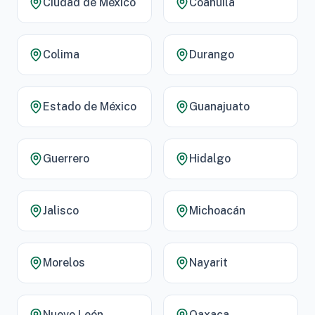
Ciudad de México
Coahuila
Colima
Durango
Estado de México
Guanajuato
Guerrero
Hidalgo
Jalisco
Michoacán
Morelos
Nayarit
Nuevo León
Oaxaca