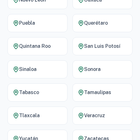
Puebla
Querétaro
Quintana Roo
San Luis Potosí
Sinaloa
Sonora
Tabasco
Tamaulipas
Tlaxcala
Veracruz
Yucatán
Zacatecas