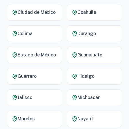
Ciudad de México
Coahuila
Colima
Durango
Estado de México
Guanajuato
Guerrero
Hidalgo
Jalisco
Michoacán
Morelos
Nayarit