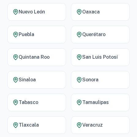
Nuevo León
Oaxaca
Puebla
Querétaro
Quintana Roo
San Luis Potosí
Sinaloa
Sonora
Tabasco
Tamaulipas
Tlaxcala
Veracruz