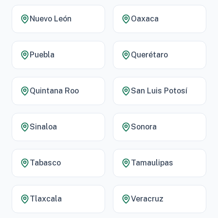
Nuevo León
Oaxaca
Puebla
Querétaro
Quintana Roo
San Luis Potosí
Sinaloa
Sonora
Tabasco
Tamaulipas
Tlaxcala
Veracruz