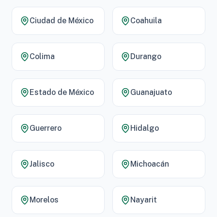
Ciudad de México
Coahuila
Colima
Durango
Estado de México
Guanajuato
Guerrero
Hidalgo
Jalisco
Michoacán
Morelos
Nayarit