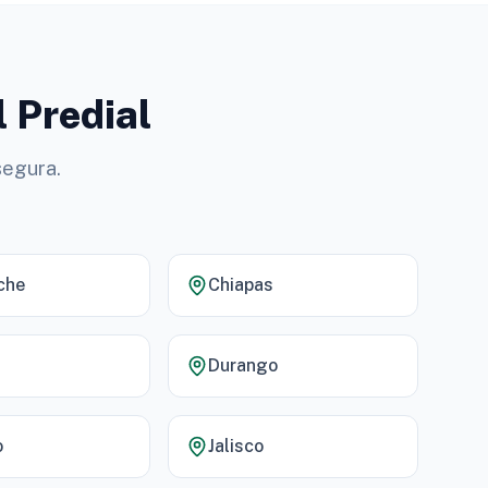
l Predial
segura.
che
Chiapas
Durango
o
Jalisco