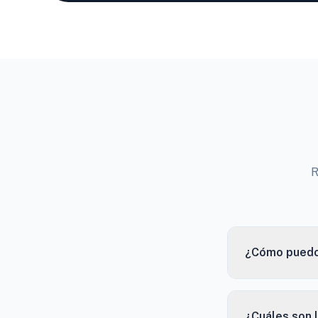
R
¿Cómo puedo 
¿Cuáles son 