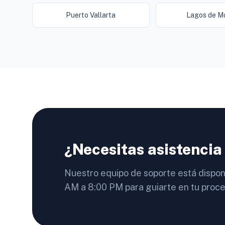
Puerto Vallarta
Lagos de M
¿Necesitas asistencia
Nuestro equipo de soporte está dispon
AM a 8:00 PM para guiarte en tu proce