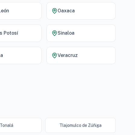
León
Oaxaca
s Potosí
Sinaloa
la
Veracruz
Tonalá
Tlajomulco de Zúñiga