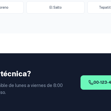
oreno
El Salto
Tepatit
 técnica?
00-123-
ible de lunes a viernes de 8:00
so.