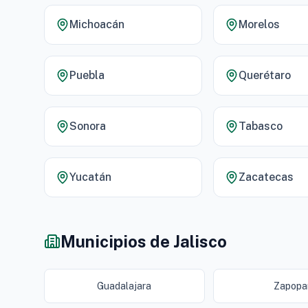
Michoacán
Morelos
Puebla
Querétaro
Sonora
Tabasco
Yucatán
Zacatecas
Municipios de Jalisco
Guadalajara
Zapopa