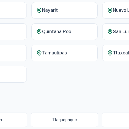
Nayarit
Nuevo 
Quintana Roo
San Lui
Tamaulipas
Tlaxca
n
Tlaquepaque