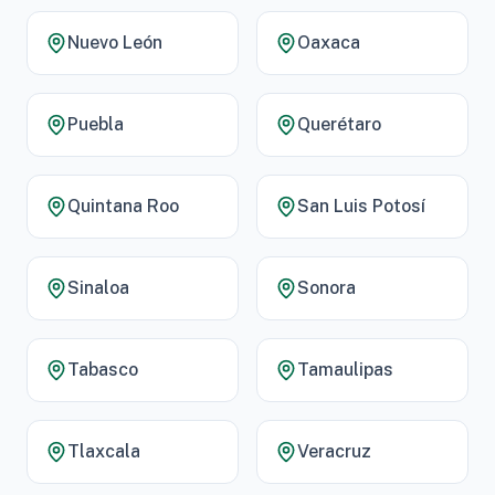
Nuevo León
Oaxaca
Puebla
Querétaro
Quintana Roo
San Luis Potosí
Sinaloa
Sonora
Tabasco
Tamaulipas
Tlaxcala
Veracruz