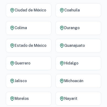
Ciudad de México
Coahuila
Colima
Durango
Estado de México
Guanajuato
Guerrero
Hidalgo
Jalisco
Michoacán
Morelos
Nayarit