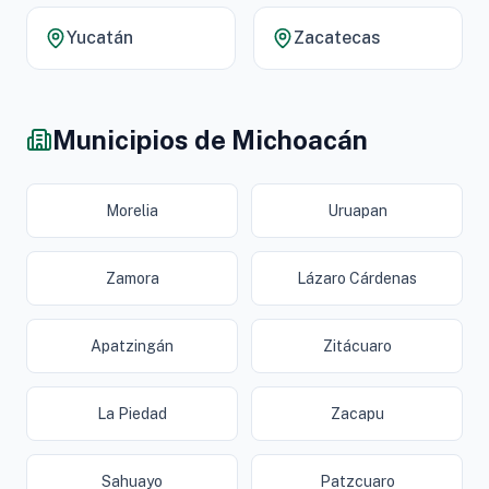
Yucatán
Zacatecas
Municipios de Michoacán
Morelia
Uruapan
Zamora
Lázaro Cárdenas
Apatzingán
Zitácuaro
La Piedad
Zacapu
Sahuayo
Patzcuaro