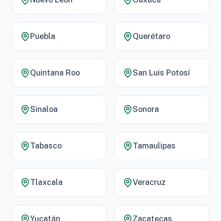
Puebla
Querétaro
Quintana Roo
San Luis Potosí
Sinaloa
Sonora
Tabasco
Tamaulipas
Tlaxcala
Veracruz
Yucatán
Zacatecas