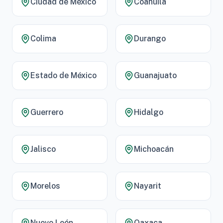
Ciudad de México
Coahuila
Colima
Durango
Estado de México
Guanajuato
Guerrero
Hidalgo
Jalisco
Michoacán
Morelos
Nayarit
Nuevo León
Oaxaca