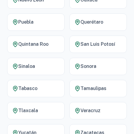
Puebla
Querétaro
Quintana Roo
San Luis Potosí
Sinaloa
Sonora
Tabasco
Tamaulipas
Tlaxcala
Veracruz
Yucatán
Zacatecas