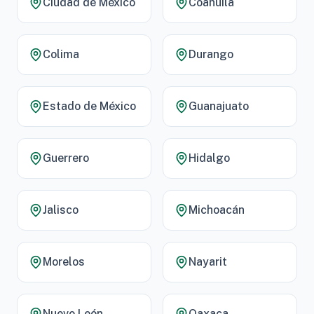
Ciudad de México
Coahuila
Colima
Durango
Estado de México
Guanajuato
Guerrero
Hidalgo
Jalisco
Michoacán
Morelos
Nayarit
Nuevo León
Oaxaca