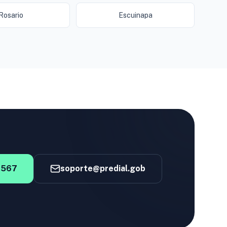
Rosario
Escuinapa
4567
soporte@predial.gob