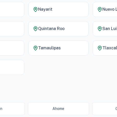
Nayarit
Nuevo 
Quintana Roo
San Lui
Tamaulipas
Tlaxca
án
Ahome