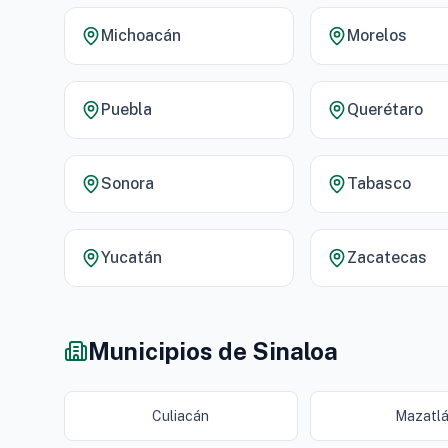
Michoacán
Morelos
Puebla
Querétaro
Sonora
Tabasco
Yucatán
Zacatecas
Municipios de Sinaloa
Culiacán
Mazatl