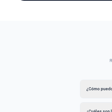
R
¿Cómo puedo 
¿Cuáles son 