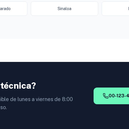
varado
Sinaloa
 técnica?
00-123-
ible de lunes a viernes de 8:00
so.