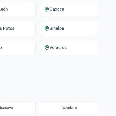
León
Oaxaca
s Potosí
Sinaloa
la
Veracruz
Guasave
Navolato