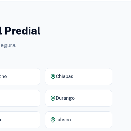
l Predial
segura.
che
Chiapas
Durango
o
Jalisco