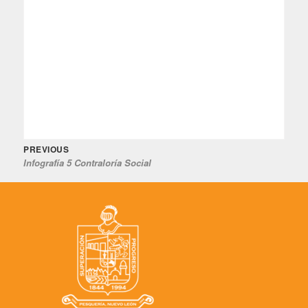
Previous
Navegación
PREVIOUS
Infografía 5 Contraloría Social
post:
de
entradas