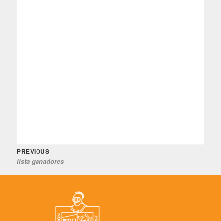
Previous
Navegación
PREVIOUS
lista ganadores
post:
de
entradas