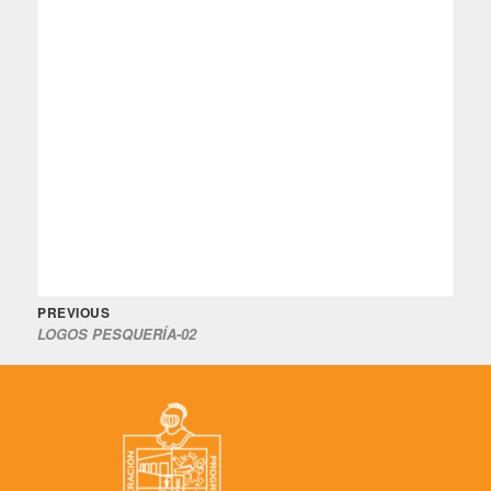
Previous
Navegación
PREVIOUS
LOGOS PESQUERÍA-02
post:
de
entradas