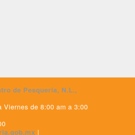
tro de Pesquería, N.L.,
0
a Viernes de 8:00 am a 3:00
00
ria.gob.mx
|