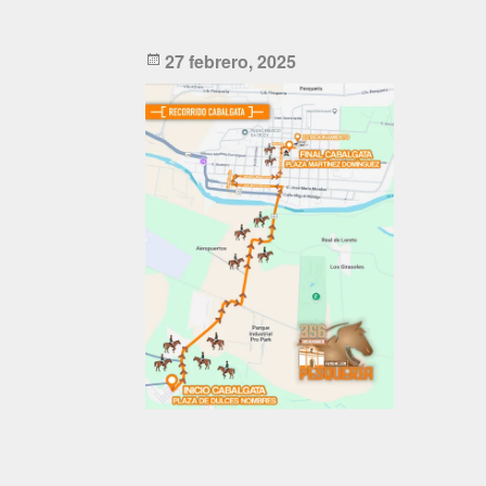
Posted
27 febrero, 2025
on