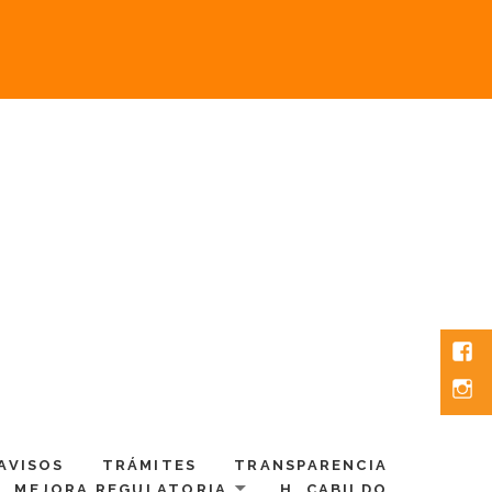
Fac
Inst
AVISOS
TRÁMITES
TRANSPARENCIA
MEJORA REGULATORIA
H. CABILDO