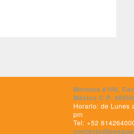
Morelos #100, Cen
México C.P. 6665
Horario: de Lunes 
pm
Tel: +52 81426400
contacto@pesque