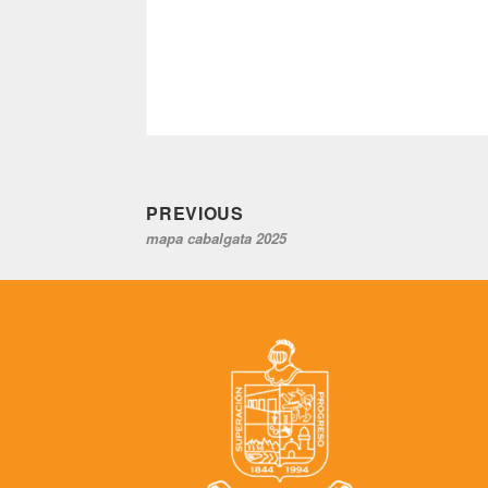
Previous
Navegación
PREVIOUS
mapa cabalgata 2025
post:
de
entradas