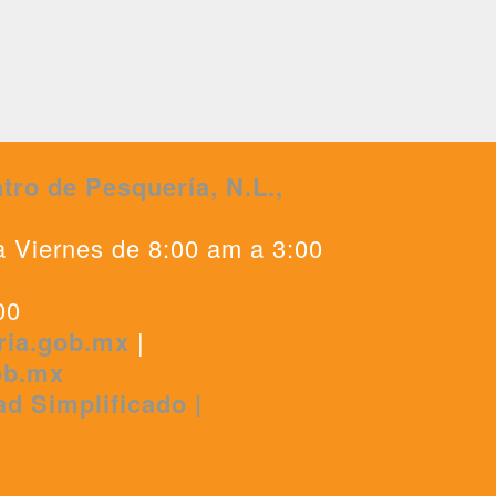
tro de Pesquería, N.L.,
0
a Viernes de 8:00 am a 3:00
00
ria.gob.mx
|
ob.mx
ad Simplificado |