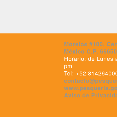
Morelos #100, Cen
México C.P. 6665
Horario: de Lunes 
pm
Tel: +52 81426400
contacto@pesque
www.pesqueria.g
Aviso de Privacid