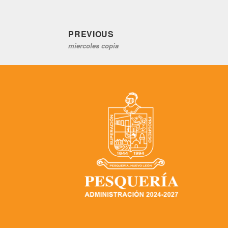
Previous
Navegación
PREVIOUS
miercoles copia
post:
de
entradas