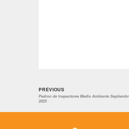
Previous
Navegación
PREVIOUS
Padron de Inspectores Medio Ambiente Septiembr
post:
de
2025
entradas