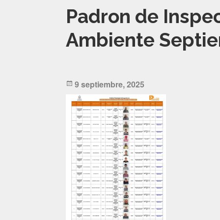
Padron de Inspe
Ambiente Septi
Posted
9 septiembre, 2025
on