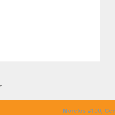
e
Morelos #100, Cen