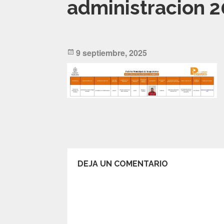
administracion 
Posted
9 septiembre, 2025
on
DEJA UN COMENTARIO