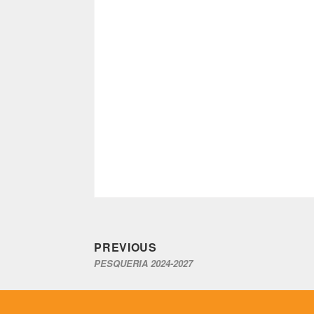
Previous
Navegación
PREVIOUS
PESQUERIA 2024-2027
post:
de
entradas