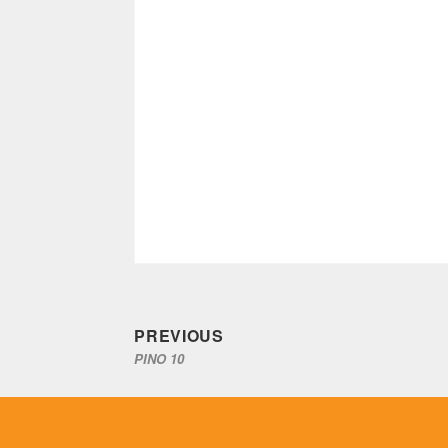
Previous
Navegación
PREVIOUS
PINO 10
post:
de
entradas