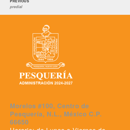
Previous
Navegación
PREVIOUS
predial
post:
de
entradas
Morelos #100, Centro de
Pesquería, N.L., México C.P.
66650
Horario: de Lunes a Viernes de