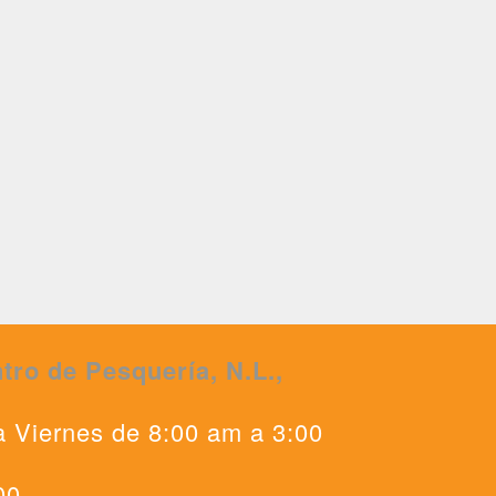
tro de Pesquería, N.L.,
0
a Viernes de 8:00 am a 3:00
00