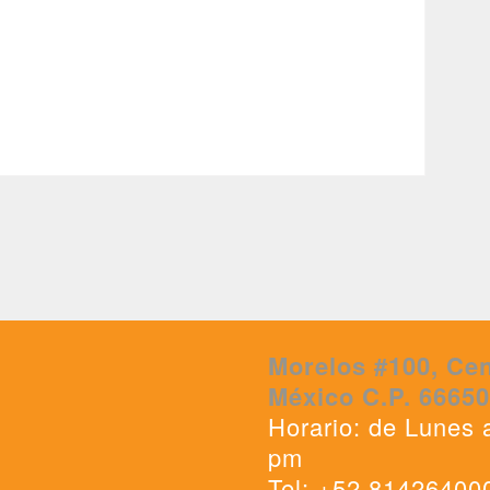
Morelos #100, Cen
México C.P. 6665
Horario: de Lunes 
pm
Tel: +52 81426400