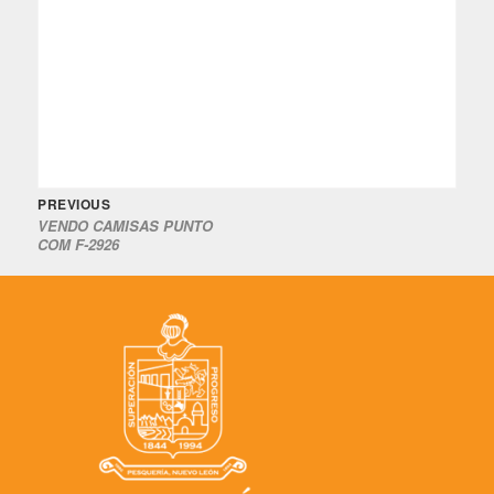
Previous
Navegación
PREVIOUS
VENDO CAMISAS PUNTO
post:
de
COM F-2926
entradas