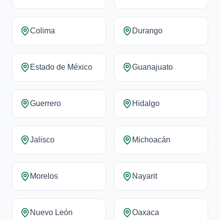
Colima
Durango
Estado de México
Guanajuato
Guerrero
Hidalgo
Jalisco
Michoacán
Morelos
Nayarit
Nuevo León
Oaxaca