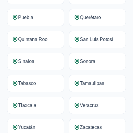
Puebla
Querétaro
Quintana Roo
San Luis Potosí
Sinaloa
Sonora
Tabasco
Tamaulipas
Tlaxcala
Veracruz
Yucatán
Zacatecas