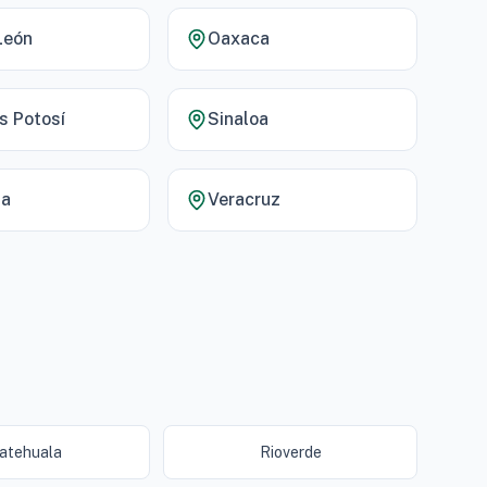
León
Oaxaca
s Potosí
Sinaloa
la
Veracruz
atehuala
Rioverde