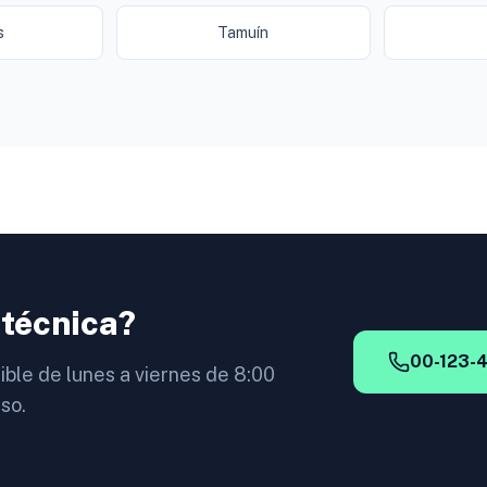
s
Tamuín
 técnica?
00-123-
ible de lunes a viernes de 8:00
so.