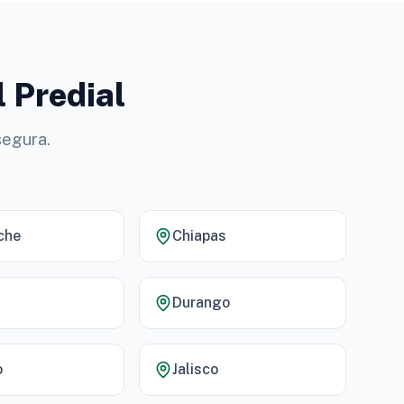
l Predial
segura.
che
Chiapas
Durango
o
Jalisco