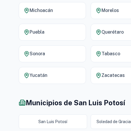
Michoacán
Morelos
Puebla
Querétaro
Sonora
Tabasco
Yucatán
Zacatecas
Municipios de San Luis Potosí
San Luis Potosí
Soledad de Graci