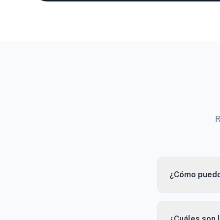
R
¿Cómo puedo 
¿Cuáles son 