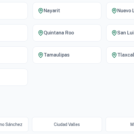
Nayarit
Nuevo 
Quintana Roo
San Lui
Tamaulipas
Tlaxca
ano Sánchez
Ciudad Valles
M