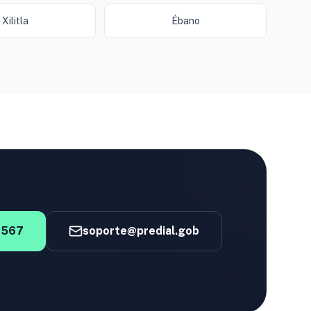
Xilitla
Ébano
4567
soporte@predial.gob