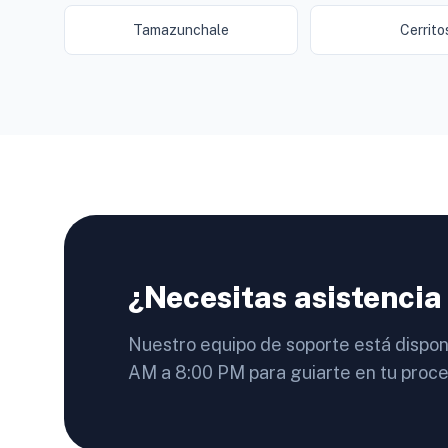
Tamazunchale
Cerrito
¿Necesitas asistencia
Nuestro equipo de soporte está dispon
AM a 8:00 PM para guiarte en tu proce