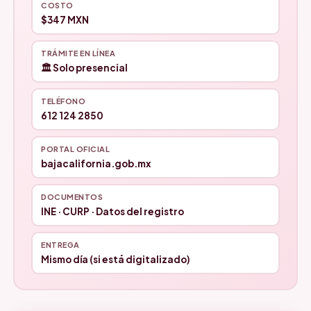
COSTO
$347 MXN
TRÁMITE EN LÍNEA
🏛️ Solo presencial
TELÉFONO
612 124 2850
PORTAL OFICIAL
bajacalifornia.gob.mx
DOCUMENTOS
INE · CURP · Datos del registro
ENTREGA
Mismo día (si está digitalizado)