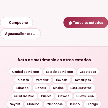
← Campeche
🏠 Todos los estados
Aguascalientes →
Acta de matrimonio en otros estados
Ciudad de México
Estado de México
Zacatecas
Yucatán
Veracruz
Tlaxcala
Tamaulipas
Tabasco
Sonora
Sinaloa
San Luis Potosí
Quintana Roo
Puebla
Oaxaca
Nuevo León
Nayarit
Morelos
Michoacán
Jalisco
Hidalgo