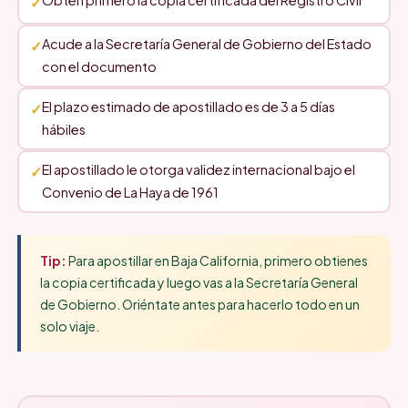
Obtén primero la copia certificada del Registro Civil
Acude a la Secretaría General de Gobierno del Estado
con el documento
El plazo estimado de apostillado es de 3 a 5 días
hábiles
El apostillado le otorga validez internacional bajo el
Convenio de La Haya de 1961
Tip:
Para apostillar en Baja California, primero obtienes
la copia certificada y luego vas a la Secretaría General
de Gobierno. Oriéntate antes para hacerlo todo en un
solo viaje.