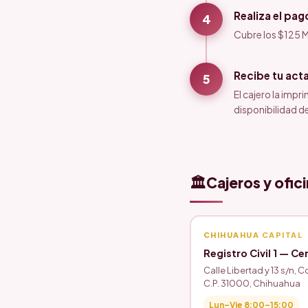
Realiza el pag
4
Cubre los $125 M
Recibe tu act
5
El cajero la impr
disponibilidad de
🏛️
Cajeros y ofici
CHIHUAHUA CAPITAL
Registro Civil 1 — Ce
Calle Libertad y 13 s/n, C
C.P. 31000, Chihuahua
Lun–Vie 8:00–15:00