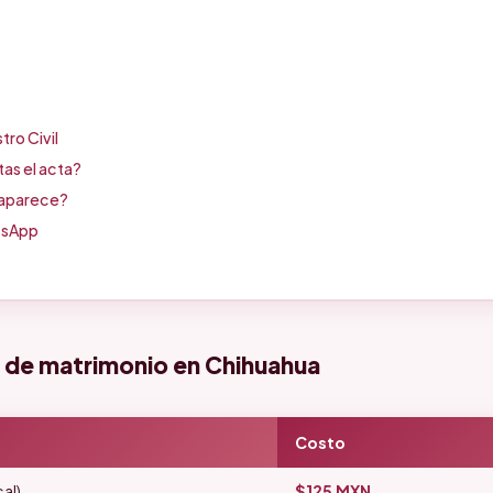
tro Civil
tas el acta?
 aparece?
tsApp
 de matrimonio en Chihuahua
Costo
al)
$125 MXN