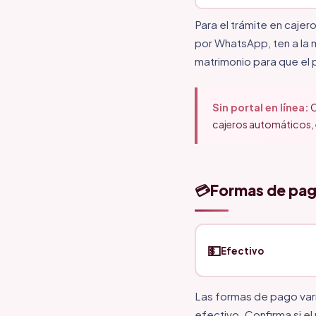
Para el trámite en cajer
por WhatsApp, ten a la
matrimonio para que el p
Sin portal en línea:
C
cajeros automáticos, 
💳
Formas de pa
💵
Efectivo
Las formas de pago var
efectivo. Confirma si e