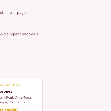
probante de pago.
smo día dependiendo de la
UA CAPITAL
 Leones
rf y Perif. Ortiz Mena,
Felipe, Chihuahua
de la tienda