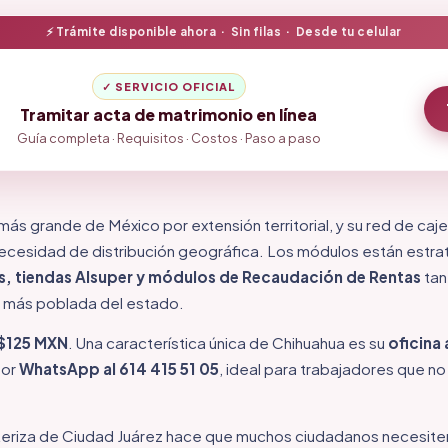
⚡ Trámite disponible ahora · Sin filas · Desde tu celular
✓ SERVICIO OFICIAL
Tramitar acta de matrimonio en línea
Guía completa · Requisitos · Costos · Paso a paso
más grande de México por extensión territorial, y su red de caj
la necesidad de distribución geográfica. Los módulos están est
s, tiendas Alsuper y módulos de Recaudación de Rentas
tan
d más poblada del estado.
$125 MXN
. Una característica única de Chihuahua es su
oficina 
por
WhatsApp al 614 415 51 05
, ideal para trabajadores que n
teriza de Ciudad Juárez hace que muchos ciudadanos necesiten