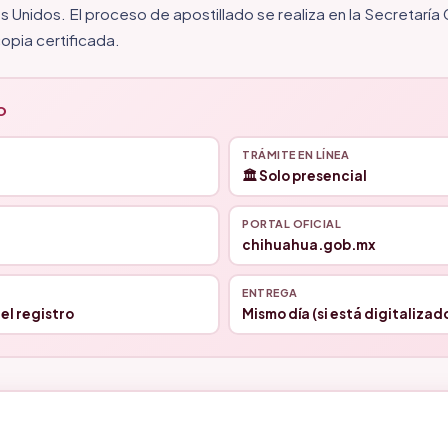
s Unidos. El proceso de apostillado se realiza en la Secretaría
opia certificada.
O
TRÁMITE EN LÍNEA
🏛️ Solo presencial
PORTAL OFICIAL
chihuahua.gob.mx
ENTREGA
del registro
Mismo día (si está digitalizad