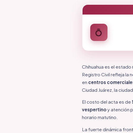
💍
Chihuahua es el estado 
Registro Civil refleja 
en
centros comerciale
Ciudad Juárez, la ciuda
El costo del acta es de
vespertino
y atención 
horario matutino.
La fuerte dinámica fron