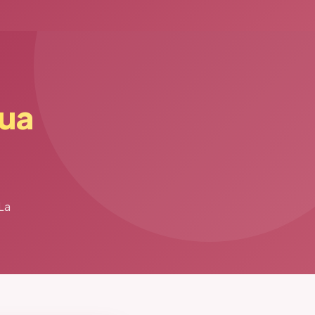
ua
 La