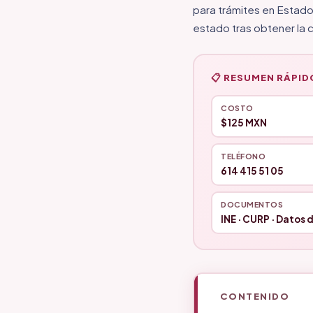
para trámites en Estado
estado tras obtener la c
📋 RESUMEN RÁPID
COSTO
$125 MXN
TELÉFONO
614 415 51 05
DOCUMENTOS
INE · CURP · Datos 
CONTENIDO