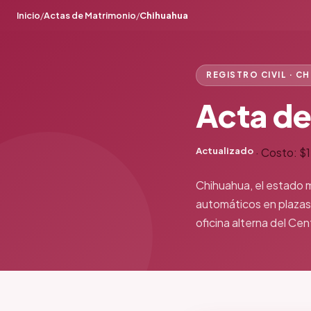
Inicio
/
Actas de Matrimonio
/
Chihuahua
REGISTRO CIVIL · C
Acta d
Actualizado
·
Costo: $
Chihuahua, el estado m
automáticos en plazas 
oficina alterna del Ce