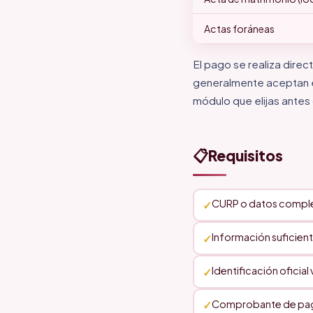
Actas foráneas
El pago se realiza direct
generalmente aceptan ef
módulo que elijas antes 
📋
Requisitos
CURP o datos complet
Información suficiente
Identificación oficial
Comprobante de pa