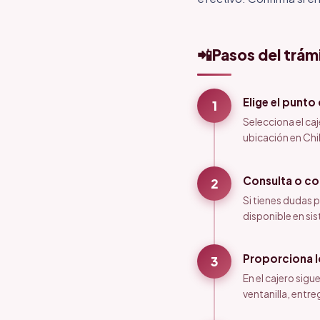
📲
Pasos del trám
Elige el punto
1
Selecciona el ca
ubicación en Chi
Consulta o c
2
Si tienes dudas p
disponible en si
Proporciona lo
3
En el cajero sig
ventanilla, entre