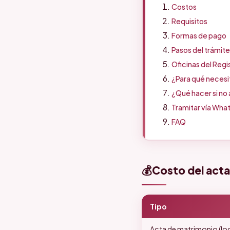
Costos
Requisitos
Formas de pago
Pasos del trámite
Oficinas del Regis
¿Para qué necesi
¿Qué hacer si no
Tramitar vía Wha
FAQ
💰
Costo del acta
Tipo
Acta de matrimonio (loc