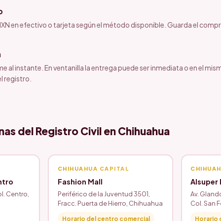
o
XN en efectivo o tarjeta según el método disponible. Guarda el com
a
ime al instante. En ventanilla la entrega puede ser inmediata o en el mi
l registro.
nas del Registro Civil en Chihuahua
CHIHUAHUA CAPITAL
CHIHUAH
ntro
Fashion Mall
Alsuper
ol. Centro,
Periférico de la Juventud 3501,
Av. Glando
Fracc. Puerta de Hierro, Chihuahua
Col. San 
Horario del centro comercial
Horario 