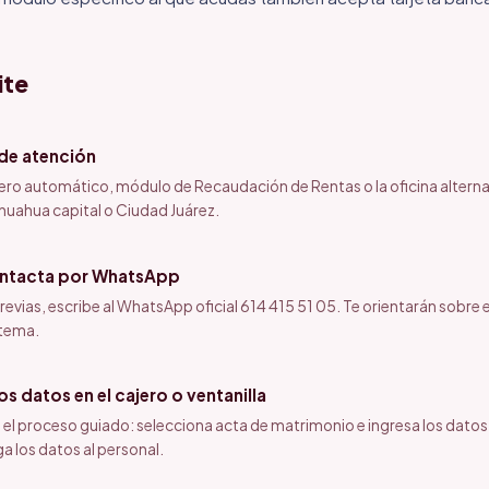
ite
 de atención
jero automático, módulo de Recaudación de Rentas o la oficina altern
huahua capital o Ciudad Juárez.
ontacta por WhatsApp
revias, escribe al WhatsApp oficial 614 415 51 05. Te orientarán sobre el
stema.
s datos en el cajero o ventanilla
ue el proceso guiado: selecciona acta de matrimonio e ingresa los datos
ga los datos al personal.