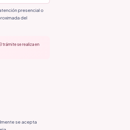
 atención presencial o
proximada del
trámite se realiza en
almente se acepta
ria.