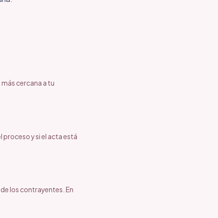
a más cercana a tu
 proceso y si el acta está
 de los contrayentes. En