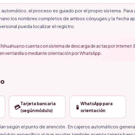
o automático, el proceso es guiado por el propio sistema. Para
 mano los nombres completos de ambos cónyuges y la fecha a
ersonal pueda localizar el registro.
hihuahua no cuenta con sistema de descarga de actas por internet. El 
en ventanilla o mediante orientación por WhatsApp.
go
Tarjeta bancaria
WhatsApp para
💳
📱
(según módulo)
orientación
ían según el punto de atención. En cajeros automáticos gener
l módulo específico al que acudas también acepta tarjeta banca