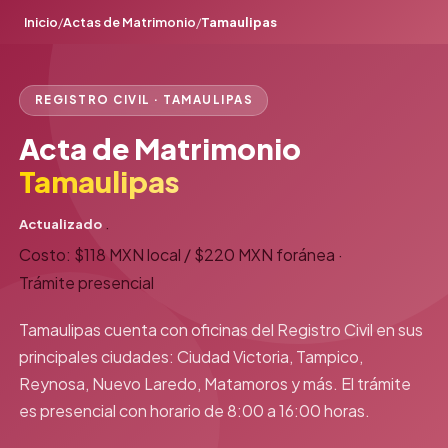
Inicio
/
Actas de Matrimonio
/
Tamaulipas
REGISTRO CIVIL · TAMAULIPAS
Acta de Matrimonio
Tamaulipas
Actualizado
·
Costo: $118 MXN local / $220 MXN foránea
·
Trámite presencial
Tamaulipas cuenta con oficinas del Registro Civil en sus
principales ciudades: Ciudad Victoria, Tampico,
Reynosa, Nuevo Laredo, Matamoros y más. El trámite
es presencial con horario de 8:00 a 16:00 horas.