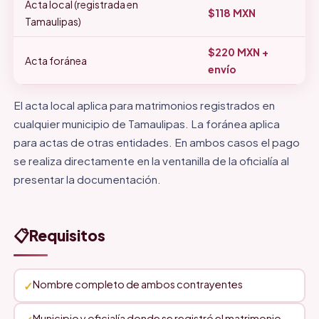
Acta local (registrada en
$118 MXN
Tamaulipas)
$220 MXN +
Acta foránea
envío
El acta local aplica para matrimonios registrados en
cualquier municipio de Tamaulipas. La foránea aplica
para actas de otras entidades. En ambos casos el pago
se realiza directamente en la ventanilla de la oficialía al
presentar la documentación.
📋
Requisitos
Nombre completo de ambos contrayentes
Municipio y oficialía donde se registró el matrimonio