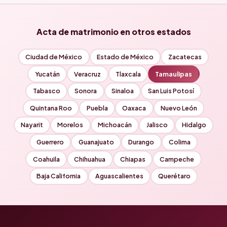
Acta de matrimonio en otros estados
Ciudad de México
Estado de México
Zacatecas
Yucatán
Veracruz
Tlaxcala
Tamaulipas
Tabasco
Sonora
Sinaloa
San Luis Potosí
Quintana Roo
Puebla
Oaxaca
Nuevo León
Nayarit
Morelos
Michoacán
Jalisco
Hidalgo
Guerrero
Guanajuato
Durango
Colima
Coahuila
Chihuahua
Chiapas
Campeche
Baja California
Aguascalientes
Querétaro