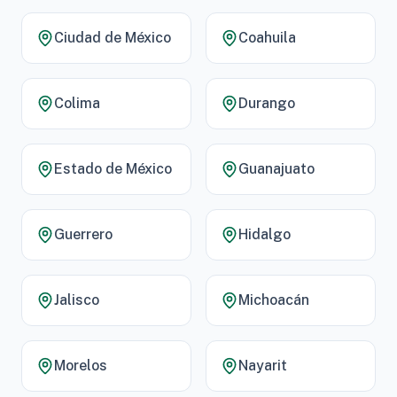
Ciudad de México
Coahuila
Colima
Durango
Estado de México
Guanajuato
Guerrero
Hidalgo
Jalisco
Michoacán
Morelos
Nayarit