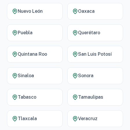
Nuevo León
Oaxaca
Puebla
Querétaro
Quintana Roo
San Luis Potosí
Sinaloa
Sonora
Tabasco
Tamaulipas
Tlaxcala
Veracruz