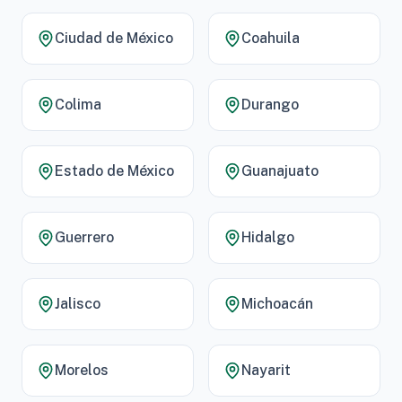
Ciudad de México
Coahuila
Colima
Durango
Estado de México
Guanajuato
Guerrero
Hidalgo
Jalisco
Michoacán
Morelos
Nayarit