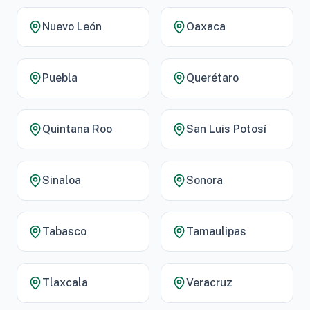
Nuevo León
Oaxaca
Puebla
Querétaro
Quintana Roo
San Luis Potosí
Sinaloa
Sonora
Tabasco
Tamaulipas
Tlaxcala
Veracruz