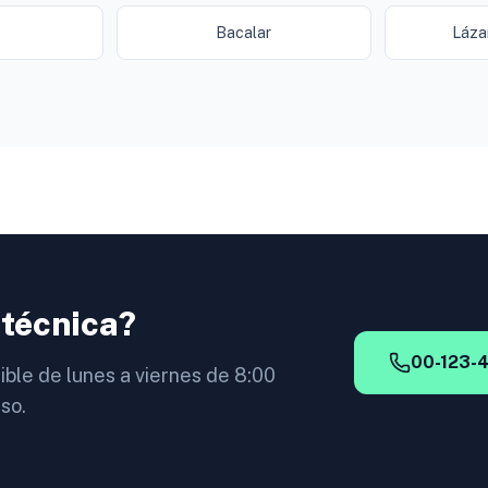
Bacalar
Láza
 técnica?
00-123-
ible de lunes a viernes de 8:00
so.