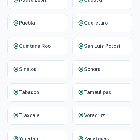
Puebla
Querétaro
Quintana Roo
San Luis Potosí
Sinaloa
Sonora
Tabasco
Tamaulipas
Tlaxcala
Veracruz
Yucatán
Zacatecas