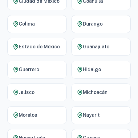
Ciudad de México
Coahuila
Colima
Durango
Estado de México
Guanajuato
Guerrero
Hidalgo
Jalisco
Michoacán
Morelos
Nayarit
Nuevo León
Oaxaca