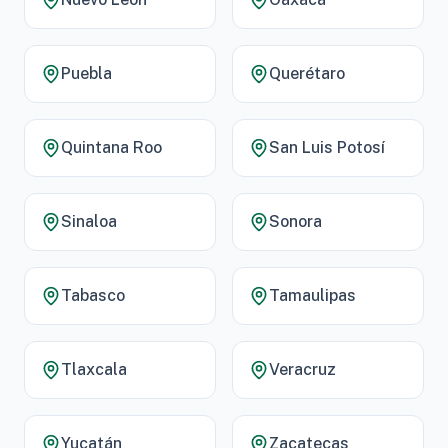
Puebla
Querétaro
Quintana Roo
San Luis Potosí
Sinaloa
Sonora
Tabasco
Tamaulipas
Tlaxcala
Veracruz
Yucatán
Zacatecas