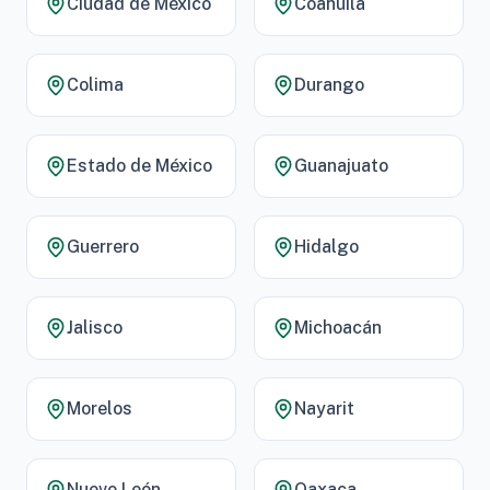
Ciudad de México
Coahuila
Colima
Durango
Estado de México
Guanajuato
Guerrero
Hidalgo
Jalisco
Michoacán
Morelos
Nayarit
Nuevo León
Oaxaca