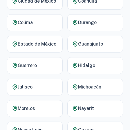
Ciudad de México
Coahuila
Colima
Durango
Estado de México
Guanajuato
Guerrero
Hidalgo
Jalisco
Michoacán
Morelos
Nayarit
Nuevo León
Oaxaca