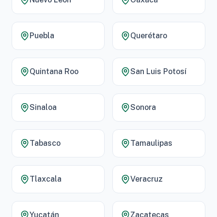
Puebla
Querétaro
Quintana Roo
San Luis Potosí
Sinaloa
Sonora
Tabasco
Tamaulipas
Tlaxcala
Veracruz
Yucatán
Zacatecas