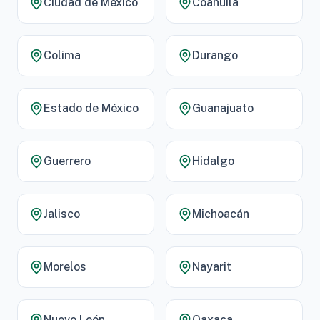
Ciudad de México
Coahuila
Colima
Durango
Estado de México
Guanajuato
Guerrero
Hidalgo
Jalisco
Michoacán
Morelos
Nayarit
Nuevo León
Oaxaca