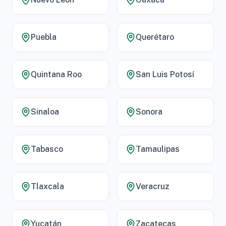
Puebla
Querétaro
Quintana Roo
San Luis Potosí
Sinaloa
Sonora
Tabasco
Tamaulipas
Tlaxcala
Veracruz
Yucatán
Zacatecas