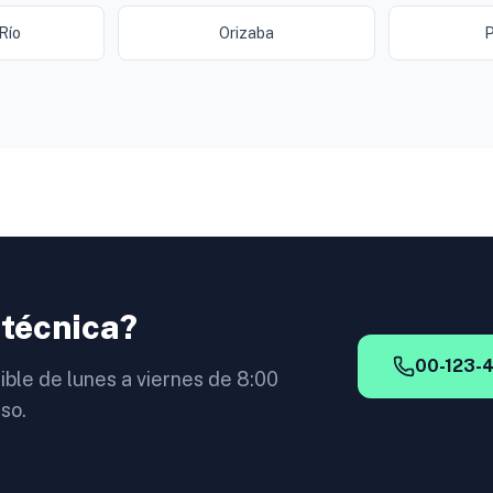
Río
Orizaba
P
 técnica?
00-123-
ible de lunes a viernes de 8:00
so.