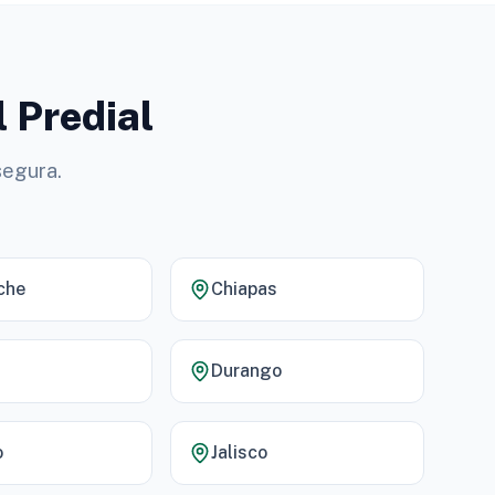
l Predial
segura.
che
Chiapas
Durango
o
Jalisco