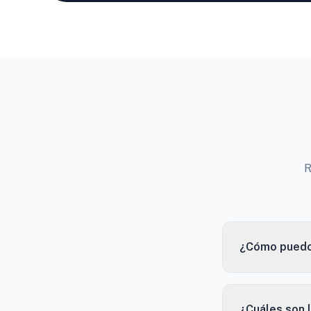
R
¿Cómo puedo 
¿Cuáles son 