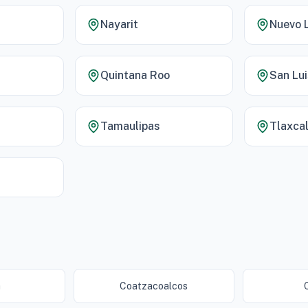
Nayarit
Nuevo 
Quintana Roo
San Lui
Tamaulipas
Tlaxca
a
Coatzacoalcos