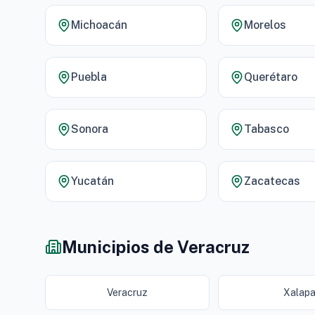
Michoacán
Morelos
Puebla
Querétaro
Sonora
Tabasco
Yucatán
Zacatecas
Municipios de Veracruz
Veracruz
Xalap