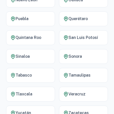
Puebla
Querétaro
Quintana Roo
San Luis Potosí
Sinaloa
Sonora
Tabasco
Tamaulipas
Tlaxcala
Veracruz
Yucatán
Zacatecas