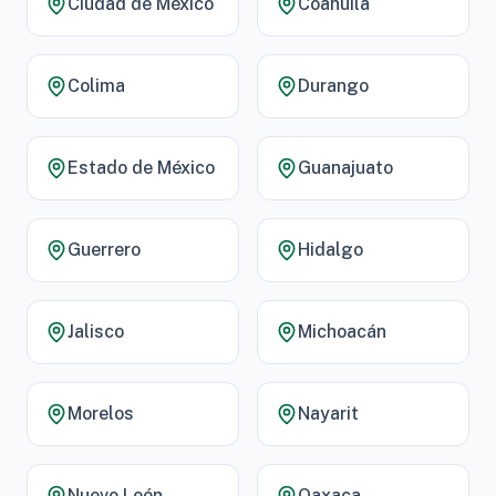
Ciudad de México
Coahuila
Colima
Durango
Estado de México
Guanajuato
Guerrero
Hidalgo
Jalisco
Michoacán
Morelos
Nayarit
Nuevo León
Oaxaca